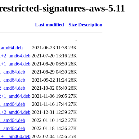
-restricted-signatures-aws-5.11
Last modified
Size
Description
-
2_amd64.deb
2021-06-23 11:38
23K
4.1+2_amd64.deb
2021-07-20 13:16
23K
4.1+1_amd64.deb
2021-08-20 06:50
26K
.1_amd64.deb
2021-08-29 04:30
26K
.1_amd64.deb
2021-09-22 11:24
26K
.2_amd64.deb
2021-10-02 05:40
26K
4.2+1_amd64.deb
2021-11-06 19:05
27K
.1_amd64.deb
2021-11-16 17:44
27K
4.1+2_amd64.deb
2021-12-31 12:39
27K
.1_amd64.deb
2022-01-10 14:22
27K
.1_amd64.deb
2022-01-18 14:36
27K
4.1+1_amd64.deb
2022-02-04 12:56
25K